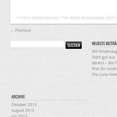
Category:
Andere über uns
| Tags:
Artikel
,
bio baumwolle
,
GOTS
,
←
Previous
NEUESTE BEITRÄ
Mit Kinderau
Sieht gut aus
denkst – die 
Was für coole
Die Luna mein
ARCHIVE
Oktober 2015
August 2015
Juli 2015