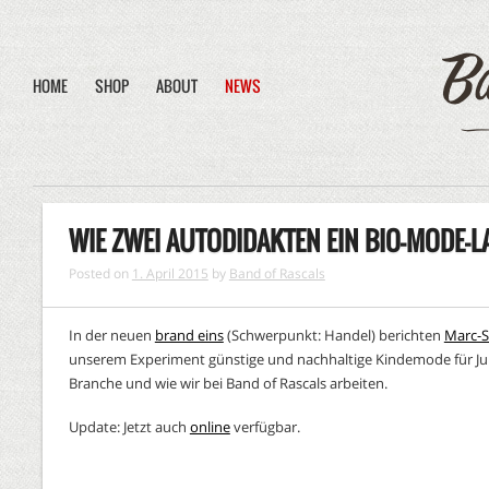
HOME
SHOP
ABOUT
NEWS
WIE ZWEI AUTODIDAKTEN EIN BIO-MODE-L
Posted on
1. April 2015
by
Band of Rascals
In der neuen
brand eins
(Schwerpunkt: Handel) berichten
Marc-S
unserem Experiment günstige und nachhaltige Kindemode für Jung
Branche und wie wir bei Band of Rascals arbeiten.
Update: Jetzt auch
online
verfügbar.