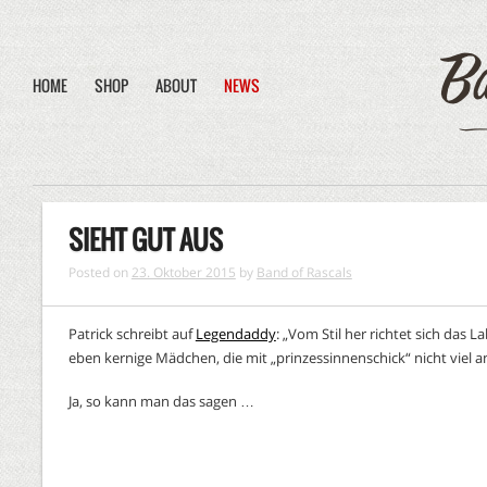
HOME
SHOP
ABOUT
NEWS
SIEHT GUT AUS
Posted on
23. Oktober 2015
by
Band of Rascals
Patrick schreibt auf
Legendaddy
: „Vom Stil her richtet sich das 
eben kernige Mädchen, die mit „prinzessinnenschick“ nicht viel 
Ja, so kann man das sagen …