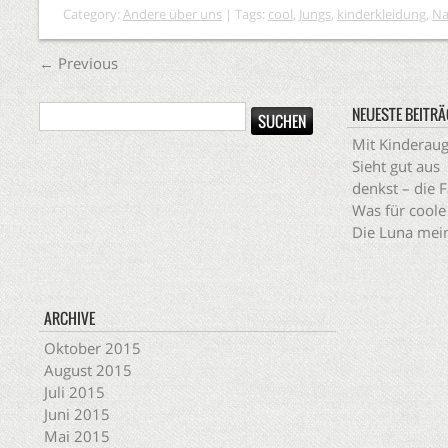
Category:
Andere über uns
| Tags:
cool
,
Jungs
,
kinderkleidung
,
Na
←
Previous
NEUESTE BEITRÄ
Mit Kinderau
Sieht gut aus
denkst – die 
Was für coole
Die Luna mein
ARCHIVE
Oktober 2015
August 2015
Juli 2015
Juni 2015
Mai 2015