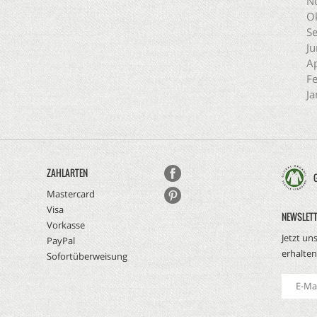
N
O
S
Ju
Ap
F
Ja
ZAHLARTEN
Mastercard
Visa
NEWSLET
Vorkasse
Jetzt un
PayPal
erhalten
Sofortüberweisung