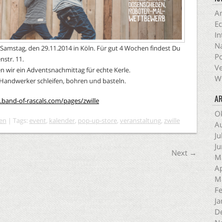
An
Ec
In
Na
Samstag, den 29.11.2014 in Köln. Für gut 4 Wochen findest Du
Po
nstr. 11.
Ve
 wir ein Adventsnachmittag für echte Kerle.
Wi
 Handwerker schleifen, bohren und basteln.
AR
band-of-rascals.com/pages/zwille
O
en
| Tags:
event
,
kalender
,
pop-up-store
,
veranstaltung
,
zwille
A
Ju
Ju
Next
→
M
Ap
M
F
Ja
D