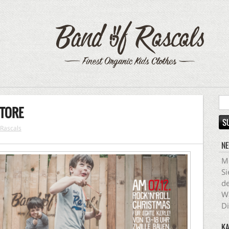
STORE
 Rascals
NE
Mi
Si
de
Wa
Di
KA