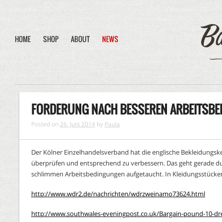
HOME
SHOP
ABOUT
NEWS
FORDERUNG NACH BESSEREN ARBEITSBED
Posted on
26. Juni 2014
by
Paula
Der Kölner Einzelhandelsverband hat die englische Bekleidungsk
überprüfen und entsprechend zu verbessern. Das geht gerade du
schlimmen Arbeitsbedingungen aufgetaucht. In Kleidungsstücken 
http://www.wdr2.de/nachrichten/wdrzweinamo73624.html
http://www.southwales-eveningpost.co.uk/Bargain-pound-10-dre