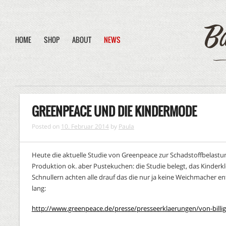
HOME
SHOP
ABOUT
NEWS
GREENPEACE UND DIE KINDERMODE
Posted on
10. Februar 2014
by
Paula
Heute die aktuelle Studie von Greenpeace zur Schadstoffbelastung 
Produktion ok. aber Pustekuchen: die Studie belegt, das Kinderkle
Schnullern achten alle drauf das die nur ja keine Weichmacher en
lang:
http://www.greenpeace.de/presse/presseerklaerungen/von-billig