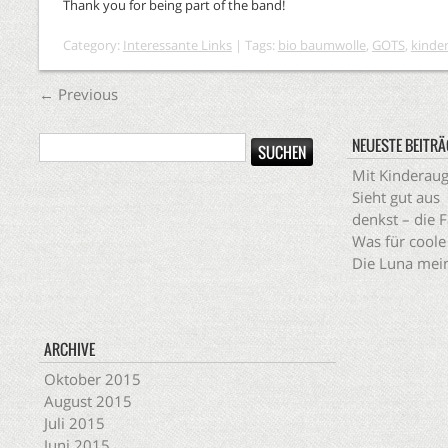
Thank you for being part of the band!
Category:
Interessante Links
| Tags:
bio baumwolle
,
GOTS
,
kinde
←
Previous
NEUESTE BEITRÄ
Mit Kinderau
Sieht gut aus
denkst – die 
Was für coole
Die Luna mein
ARCHIVE
Oktober 2015
August 2015
Juli 2015
Juni 2015